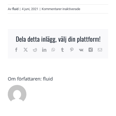
för
Av
fluid
|
4 juni, 2021
|
Kommentarer inaktiverade
Alex
Westerberg
Dela detta inlägg, välj din plattform!
Facebook
X
Reddit
LinkedIn
WhatsApp
Tumblr
Pinterest
Vk
Xing
E-
post
Om författaren:
fluid