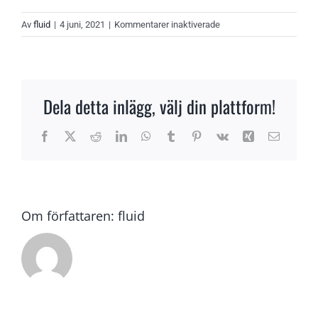
för
Av
fluid
|
4 juni, 2021
|
Kommentarer inaktiverade
Johan
Klasa
Dela detta inlägg, välj din plattform!
Facebook
X
Reddit
LinkedIn
WhatsApp
Tumblr
Pinterest
Vk
Xing
E-
post
Om författaren:
fluid